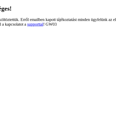
éges!
tköltöztettük. Erről emailben kapott tájékoztatást minden ügyfelünk az e
l a kapcsolatot a
supporttal
! GW03